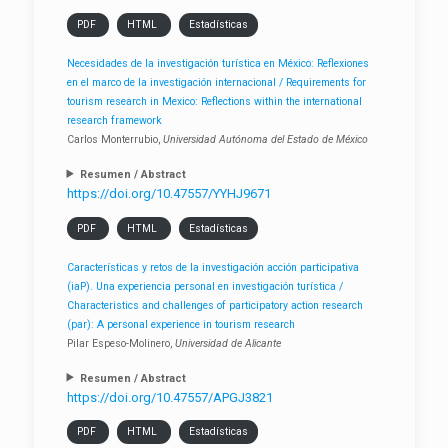
PDF
HTML
Estadísticas
Necesidades de la investigación turística en México: Reflexiones
en el marco de la investigación internacional / Requirements for
tourism research in Mexico: Reflections within the international
research framework
Carlos Monterrubio,
Universidad Autónoma del Estado de México
Resumen / Abstract
https://doi.org/10.47557/YYHJ9671
PDF
HTML
Estadísticas
Características y retos de la investigación acción participativa
(iaP). Una experiencia personal en investigación turística /
Characteristics and challenges of participatory action research
(par): A personal experience in tourism research
Pilar Espeso-Molinero,
Universidad de Alicante
Resumen / Abstract
https://doi.org/10.47557/APGJ3821
PDF
HTML
Estadísticas