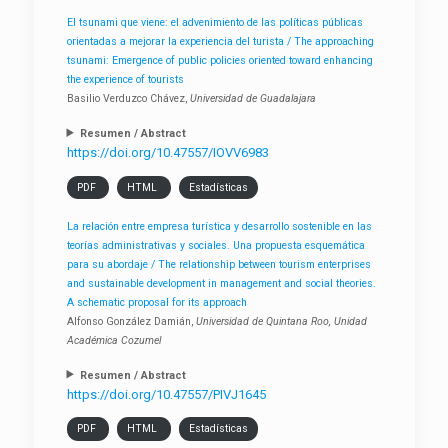
El tsunami que viene: el advenimiento de las políticas públicas
orientadas a mejorar la experiencia del turista / The approaching
tsunami: Emergence of public policies oriented toward enhancing
the experience of tourists
Basilio Verduzco Chávez,
Universidad de Guadalajara
Resumen / Abstract
https://doi.org/10.47557/IOVV6983
PDF
HTML
Estadísticas
La relación entre empresa turística y desarrollo sostenible en las
teorías administrativas y sociales. Una propuesta esquemática
para su abordaje / The relationship between tourism enterprises
and sustainable development in management and social theories.
A schematic proposal for its approach
Alfonso González Damián,
Universidad de Quintana Roo, Unidad
Académica Cozumel
Resumen / Abstract
https://doi.org/10.47557/PIVJ1645
PDF
HTML
Estadísticas