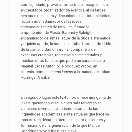
correligionario, provocador, activista, recepcionista,
encuestador, organizador de eventos, el de largas
sesiones de lectura y discusiones casi interminables;
lector ávido, admirador de las ideas
antiescolarizantes de Iván Ilich, fumador
empedernido de Fiesta, Baronet y Raleigh,
encaminador de almas, aquel de la duda sistemática
y el juicio agudo, la sonrisa inefable bordeando el filo
de la complicidad o la ironía; compañero de
aventuras creativas, recreativas e intelectuales y
muchas otras facetas que pudieran caracterizar a
Manuel (José Antonio) Rodríguez Woog, en
síntesis, como un
homo ludens
a la manera de Johan
Huizinga. A saber.
En segundo lugar, este texto nos ofrece una gama de
investigaciones y discusiones más recientes en
vertientes diversas del turismo retomando las
inquietudes académicas e intelectuales que hace ya
más de tres décadas fueron el centro del interés y
formación de una generación de la que Manuel
Rodríguez Woog fue pieza clave.