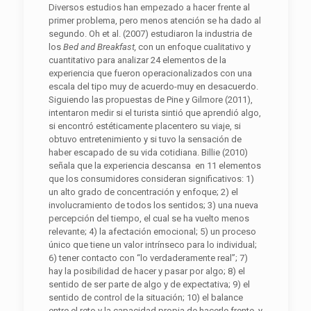
Diversos estudios han empezado a hacer frente al
primer problema, pero menos atención se ha dado al
segundo. Oh et al. (2007) estudiaron la industria de
los
Bed and
Breakfast,
con un enfoque cualitativo y
cuantitativo para analizar 24 elementos de la
experiencia que fueron operacionalizados con una
escala del tipo muy de acuerdo-muy en desacuerdo.
Siguiendo las propuestas de Pine y Gilmore (2011),
intentaron medir si el turista sintió que aprendió algo,
si encontró estéticamente placentero su viaje, si
obtuvo entretenimiento y si tuvo la sensación de
haber escapado de su vida cotidiana. Billie (2010)
señala que la experiencia descansa en 11 elementos
que los consumidores consideran significativos: 1)
un alto grado de concentración y enfoque; 2) el
involucramiento de todos los sentidos; 3) una nueva
percepción del tiempo, el cual se ha vuelto menos
relevante; 4) la afectación emocional; 5) un proceso
único que tiene un valor intrínseco para lo individual;
6) tener contacto con “lo verdaderamente real”; 7)
hay la posibilidad de hacer y pasar por algo; 8) el
sentido de ser parte de algo y de expectativa; 9) el
sentido de control de la situación; 10) el balance
entre el reto y la capacidad propia de hacerle frente, y