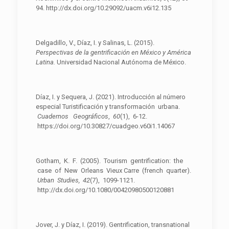
94. http://dx.doi.org/10.29092/uacm.v6i12.135
Delgadillo, V., Díaz, I. y Salinas, L. (2015).
Perspectivas de la gentrificación en México y
A
mérica
Latina.
Universidad Nacional Autónoma de México.
Díaz, I. y Sequera, J. (2021). Introducción al número
especial Turistificación y transformación urbana.
Cuadernos Geográficos
,
60
(1), 6-12.
https://doi.org/10.30827/cuadgeo.v60i1.14067
Gotham, K. F. (2005). Tourism gentrification: the
case of New Orleans Vieux Carre (french quarter).
Urban Studies, 42
(7), 1099-1121.
http://dx.doi.org/10.1080/00420980500120881
Jover, J. y Díaz, I. (2019). Gentrification, transnational