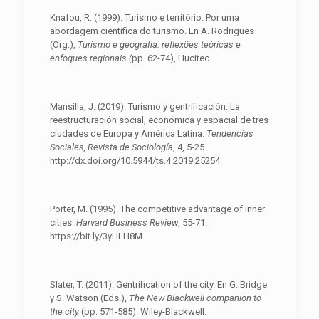
Knafou, R. (1999). Turismo e território. Por uma
abordagem científica do turismo. En A. Rodrigues
(Org.),
Turismo e geografia: reflexões teóricas e
enfoques regionais (
pp. 62-74), Hucitec.
Mansilla, J. (2019). Turismo y gentrificación. La
reestructuración social, económica y espacial de tres
ciudades de Europa y América Latina.
Tendencias
Sociales, Revista de Sociología
, 4, 5-25.
http://dx.doi.org/10.5944/ts.4.2019.25254
Porter, M. (1995). The competitive advantage of inner
cities.
Harvard Business Review
, 55-71.
https://bit.ly/3yHLH8M
Slater, T. (2011). Gentrification of the city. En G. Bridge
y S. Watson (Eds.),
The New
Blackwell companion to
the city
(pp. 571-585). Wiley-Blackwell.