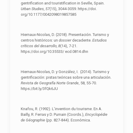
gentrification and touristification in Seville, Spain.
Urban Studies, 57
(15), 3044-3059. https://doi.
org/10.1177/0042098019857585
Hiernaux-Nicolas, D. (2018). Presentación. Turismo y
centros históricos: un
dossier
decadente.
Estudios
críticos del desarrollo, 8
(14), 7-21.
https://doi.org/10.35533/ ecd.0814.dhn
Hiernaux-Nicolas, D. y González, I. (2014). Turismo y
gentrificación: pistas teóricas sobre una articulación.
Revista de Geografía Norte Grande
, 58, 55-70.
https://bit.ly/3fQk6JU
Knafou, R. (1992). L’invention du tourisme. En A.
Bailly, R. Ferras y D. Pumain (Coords.),
Encyclopédie
de Géographie
(pp. 827-844). Económica.