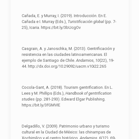
Cañada, E. y Murray, I. (2019). Introducción. En E.
Cañada e I. Murray (Eds.),
Turistificación global
(pp. 7-
25), Icaria. https://bit.ly/3bUcgOv
Casgrain, A. y Janoschka, M. (2013). Gentrificación y
resistencia en las ciudades latinoamericanas. El
ejemplo de Santiago de Chile.
Andamios, 10
(22), 19-
44. http://dx.doi.org/10.29092/uacm.v10i22.265
Cocola-Gant, A. (2018). Tourism gentrification. En L.
Lees y M. Phillips (Eds.),
Handbook of gentrification
studies
(pp. 281-293). Edward Elgar Publishing.
https://bit.ly/3fGMVIE
Delgadillo, V. (2009). Patrimonio urbano y turismo
cultural en la Ciudad de México: las chinampas de
Xochimilco y el centro histórico.
Andamios, 6
(12), 69-