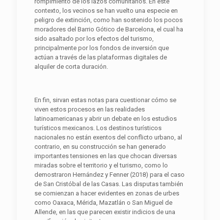
rompimiento de los lazos comunitarios. En este
contexto, los vecinos se han vuelto una especie en
peligro de extinción, como han sostenido los pocos
moradores del Barrio Gótico de Barcelona, el cual ha
sido asaltado por los efectos del turismo,
principalmente por los fondos de inversión que
actúan a través de las plataformas digitales de
alquiler de corta duración.
En fin, sirvan estas notas para cuestionar cómo se
viven estos procesos en las realidades
latinoamericanas y abrir un debate en los estudios
turísticos mexicanos. Los destinos turísticos
nacionales no están exentos del conflicto urbano, al
contrario, en su construcción se han generado
importantes tensiones en las que chocan diversas
miradas sobre el territorio y el turismo, como lo
demostraron Hernández y Fenner (2018) para el caso
de San Cristóbal de las Casas. Las disputas también
se comienzan a hacer evidentes en zonas de urbes
como Oaxaca, Mérida, Mazatlán o San Miguel de
Allende, en las que parecen existir indicios de una