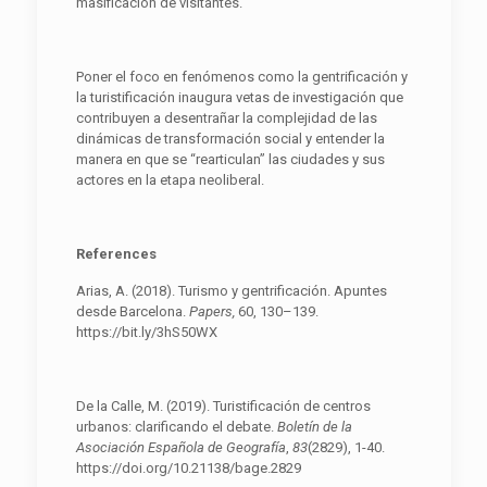
masificación de visitantes.
Poner el foco en fenómenos como la gentrificación y
la turistificación inaugura vetas de investigación que
contribuyen a desentrañar la complejidad de las
dinámicas de transformación social y entender la
manera en que se “rearticulan” las ciudades y sus
actores en la etapa neoliberal.
References
Arias, A. (2018). Turismo y gentrificación. Apuntes
desde Barcelona.
Papers,
60, 130–139.
https://bit.ly/3hS50WX
De la Calle, M. (2019). Turistificación de centros
urbanos: clarificando el debate.
B
oletín de la
Asociación Española de Geografía
,
83
(2829), 1-40.
https://doi.org/10.21138/bage.2829