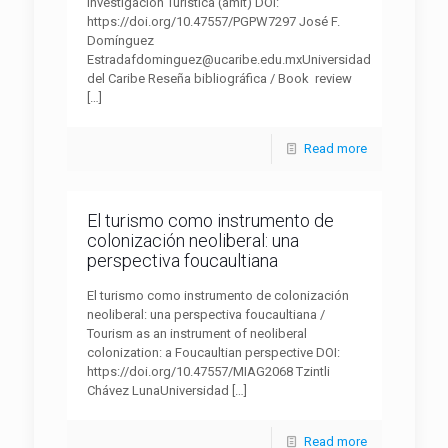
Investigación Turística (amit) DOI:
https://doi.org/10.47557/PGPW7297 José F.
Domínguez
Estradafdominguez@ucaribe.edu.mxUniversidad
del Caribe Reseña bibliográfica / Book review
[…]
Read more
El turismo como instrumento de
colonización neoliberal: una
perspectiva foucaultiana
El turismo como instrumento de colonización
neoliberal: una perspectiva foucaultiana /
Tourism as an instrument of neoliberal
colonization: a Foucaultian perspective DOI:
https://doi.org/10.47557/MIAG2068 Tzintli
Chávez LunaUniversidad
[…]
Read more