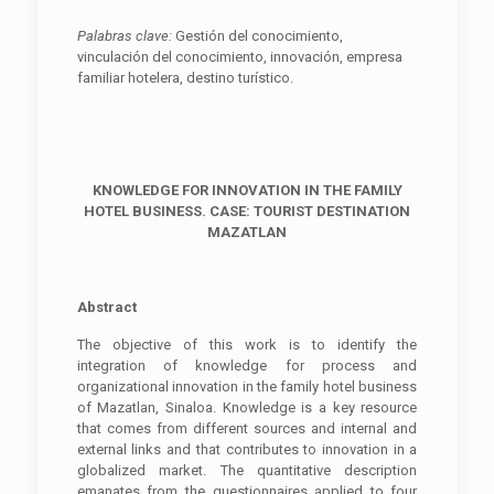
P
alabra
s clave:
Gestión del conocimiento,
vinculación del conocimiento, innovación, empresa
familiar hotelera, destino turístico.
KNOWLEDGE FOR INNOVATION IN THE FAMILY
HOTEL BUSINESS. CASE: TOURIST DESTINATION
MAZATLAN
Abstract
The objective of this work is to identify the
integration of knowledge for process and
organizational innovation in the family hotel business
of Mazatlan, Sinaloa. Knowledge is a key resource
that comes from different sources and internal and
external links and that contributes to innovation in a
globalized market. The quantitative description
emanates from the questionnaires applied to four