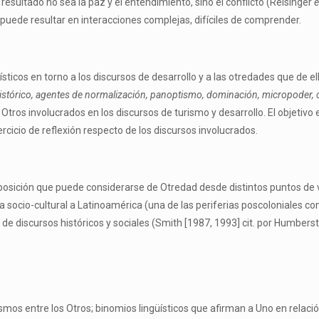
esultado no sea la paz y el entendimiento, sino el conflicto (Reisinger
n puede resultar en interacciones complejas, difíciles de comprender.
ísticos en torno a los discursos de desarrollo y a las otredades que de el
 histórico, agentes de normalización, panoptismo, dominación, micropoder,
tros involucrados en los discursos de turismo y desarrollo. El objetivo
cicio de reflexión respecto de los discursos involucrados.
 posición que puede considerarse de Otredad desde distintos puntos de v
 socio-cultural a Latinoamérica (una de las periferias poscoloniales con
de discursos históricos y sociales (Smith [1987, 1993] cit. por Humberst
os entre los Otros; binomios lingüísticos que afirman a Uno en relación