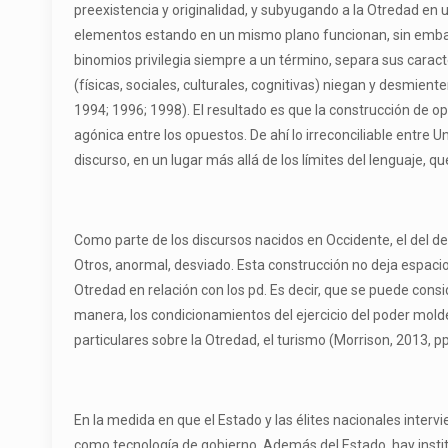
preexistencia y originalidad, y subyugando a la Otredad en 
elementos estando en un mismo plano funcionan, sin embarg
binomios privilegia siempre a un término, separa sus caract
(físicas, sociales, culturales, cognitivas) niegan y desmient
1994; 1996; 1998). El resultado es que la construcción de opu
agónica entre los opuestos. De ahí lo irreconciliable entre U
discurso, en un lugar más allá de los límites del lenguaje, q
Como parte de los discursos nacidos en Occidente, el del d
Otros, anormal, desviado. Esta construcción no deja espacio 
Otredad en relación con los pd. Es decir, que se puede cons
manera, los condicionamientos del ejercicio del poder moldea
particulares sobre la Otredad, el turismo (Morrison, 2013, pp.
En la medida en que el Estado y las élites nacionales intervi
como tecnología de gobierno. Además del Estado, hay instit