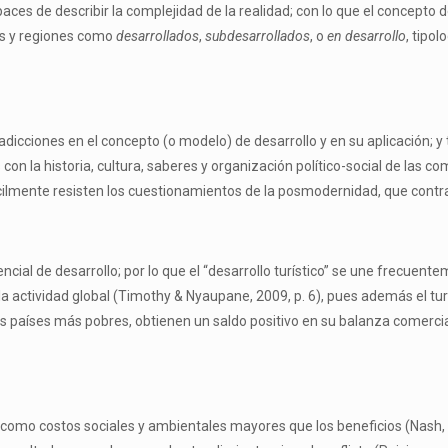
ces de describir la complejidad de la realidad; con lo que el concepto 
es y regiones como
desarrollados
,
subdesarrollados
, o
en desarrollo
, tipo
adicciones en el concepto (o modelo) de desarrollo y en su aplicación; 
 la historia, cultura, saberes y organización político-social de las com
ifícilmente resisten los cuestionamientos de la posmodernidad, que cont
encial de desarrollo; por lo que el “desarrollo turístico” se une frecuen
ctividad global (Timothy & Nyaupane, 2009, p. 6), pues además el turi
 los países más pobres, obtienen un saldo positivo en su balanza comerci
 como costos sociales y ambientales mayores que los beneficios (Nash, 