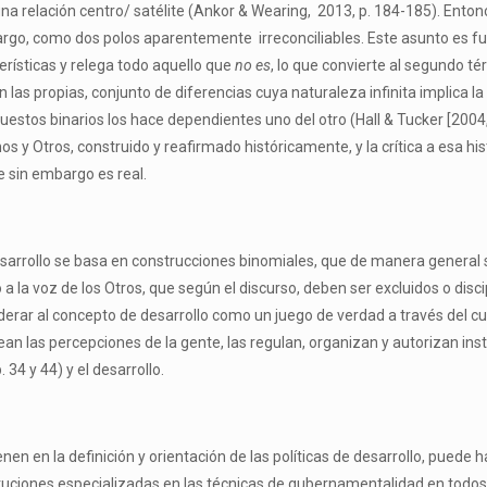
una relación centro/ satélite (Ankor & Wearing, 2013, p. 184-185). Ento
o, como dos polos aparentemente irreconciliables. Este asunto es fun
erísticas y relega todo aquello que
no es
, lo que convierte al segundo té
en las propias, conjunto de diferencias cuya naturaleza infinita implica l
estos binarios los hace dependientes uno del otro (Hall & Tucker [2004, p.
nos y Otros, construido y reafirmado históricamente, y la crítica a esa h
ue sin embargo es real.
esarrollo se basa en construcciones binomiales, que de manera general s
a la voz de los Otros, que según el discurso, deben ser excluidos o discip
iderar al concepto de desarrollo como un juego de verdad a través del cu
n las percepciones de la gente, las regulan, organizan y autorizan instit
 34 y 44) y el desarrollo.
enen en la definición y orientación de las políticas de desarrollo, puede 
uciones especializadas en las técnicas de gubernamentalidad en todos l