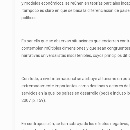
y modelos económicos, se reúnen en teorías parciales incapa
tampoco es claro en qué se basa la diferenciación de país
políticos.
Es por ello que se observan situaciones que encierran contr
contemplen múltiples dimensiones y que sean congruentes con
narrativas universalistas insostenibles, cuyos principios d
Con todo, a nivel internacional se atribuye al turismo un pot
extremadamente importantes como destinos y actores de la a
servicios en la que los países en desarrollo (ped) e incluso
2007, p. 159).
En contraposición, se han subrayado los efectos negativos,