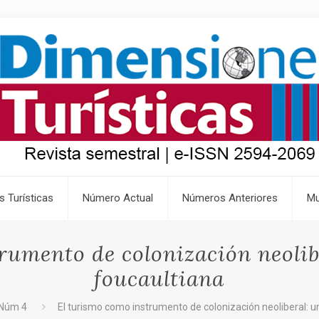
s Turísticas
Número Actual
Números Anteriores
Mu
rumento de colonización neolib
foucaultiana
3 Núm 4
El turismo como instrumento de colonización neoliberal: u