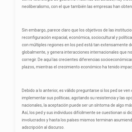
neoliberalismo, con el que también las empresas han obten
Sin embargo, parece claro que los objetivos de las instituc
reconfiguración espacial, económica, sociocultural y políti
con múltiples regiones en los ped está tan extensamente d
globalmente, y genera interacciones internacionales que no 
corregir. De aquí las crecientes diferencias socioeconómicas
plazos, mientras el crecimiento económico ha tenido impact
Debido a lo anterior, es válido preguntarse si los ped se v
implementar sus políticas; agotando su resistencia y las o
nacionales, la aceptación puede ser un síntoma de algo más
Así, los ped y sus individuos difícilmente se cuestionan si 
involucrados y hasta los países mismos terminan asumiendo l
adscripción al discurso.