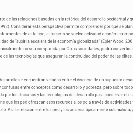
 de las relaciones basadas en la retórica del desarrollo occidental y q
 1993). Considerar esta perspectiva permite comprender por qué se plan
instrumentos de este tipo, el turismo se vuelve actividad económica imp
idad de “subir la escalera de la economía globalizada” (Epler Wood, 20
nicialmente no sea compartida por Otras sociedades, podrá convertirse 
e de las tecnologías que aseguran la continuidad del poder de las élites.
sarrollo se encuentran velados entre el discurso de un supuesto desarro
y confusas entre conceptos como desarrollo y pobreza; pero sobre tod
a por los discursos y las tecnologías del desarrollo para conservar el 
e que los ped ofrezcan esos recursos a los pd a través de actividades 
lo. Así, la relación entre los ped y los pd sería típicamente colonialista