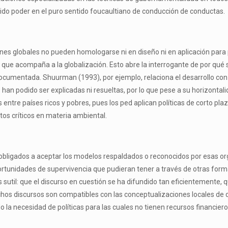
ido poder en el puro sentido foucaultiano de conducción de conductas.
iones globales no pueden homologarse ni en diseño ni en aplicación para 
ca que acompaña a la globalización. Esto abre la interrogante de por qué
ocumentada. Shuurman (1993), por ejemplo, relaciona el desarrollo con 
han podido ser explicadas ni resueltas, por lo que pese a su horizontali
 entre países ricos y pobres, pues los ped aplican políticas de corto pl
os críticos en materia ambiental.
en obligados a aceptar los modelos respaldados o reconocidos por esas or
portunidades de supervivencia que pudieran tener a través de otras form
 sutil: que el discurso en cuestión se ha difundido tan eficientement
dichos discursos son compatibles con las conceptualizaciones locales de 
a necesidad de políticas para las cuales no tienen recursos financieros