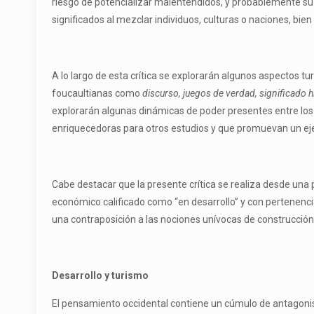
riesgo de potencializar malentendidos, y probablemente su r
significados al mezclar individuos, culturas o naciones, bie
A lo largo de esta crítica se explorarán algunos aspectos tur
foucaultianas como
discurso, juegos de verdad, significado
explorarán algunas dinámicas de poder presentes entre los O
enriquecedoras para otros estudios y que promuevan un ejer
Cabe destacar que la presente crítica se realiza desde una
económico calificado como “en desarrollo” y con pertenencia
una contraposición a las nociones unívocas de construcción 
Desarroll
o y
turismo
El pensamiento occidental contiene un cúmulo de antagonism