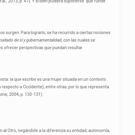
e
t al.,
2013, p. 47). Y si bien pudiera suponerse que funde
los surgen. Para lograrlo, se ha recurrido a ciertas nociones
 cuidado de sí y gubernamentalidad
, con las cuales se
 es ofrecer perspectivas que puedan resultar
ista: la que escribe es una mujer situada en un contexto
 respecto a Occidente), entre otras; por lo que representa
one, 2004, p. 130-131).
 al Otro, negándole a la diferencia su entidad, autonomía,