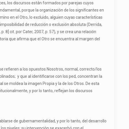
nces, los discursos están formados por parejas cuyos
damental, porque la organización de los significantes en
rmino en el Otro, lo excluido, alguien cuyas características
a imposibilidad de reducción o exclusión absoluta (Derrida,
 8] cit. por Cater, 2007, p. 57), y se crea una relación
istoria que afirma que el Otro se encuentra al margen del
e refieren a los opuestos Nosotros, normal, correcto/los
linados; y que al identificarse con los ped, concentran la
al se moldea la imagen Propia y la de los Otros. De esta
ucionalmente, y por lo tanto, reflejan los discursos
hablarse de gubernamentalidad, y por lo tanto, del desarrollo
os niveles; su intervención se exacerbó con el