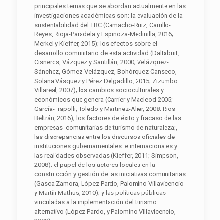
principales temas que se abordan actualmente en las
investigaciones académicas son: la evaluación de la
sustentabilidad del TRC (Camacho-Ruiz, Carrillo-
Reyes, Rioja-Paradela y Espinoza-Medinilla, 2016;
Merkel y Kieffer, 2015); los efectos sobre el
desarrollo comunitario de esta actividad (Daltabuit,
Cisneros, Vázquez y Santillán, 2000; Velázquez-
Sánchez, Gómez-Velázquez, Bohórquez Canseco,
Solana Vásquez y Pérez Delgadillo, 2015; Zizumbo
Villareal, 2007); los cambios socioculturales y
económicos que genera (Carrier y Macleod 2005;
García-Frapolli, Toledo y Martinez-Alier, 2008; Rios
Beltrán, 2016); los factores de éxito y fracaso de las
empresas comunitarias de turismo de naturaleza;,
las discrepancias entre los discursos oficiales de
instituciones gubernamentales e internacionales y
las realidades observadas (Kieffer, 2011; Simpson,
2008); el papel de los actores locales en la
construcción y gestión de las iniciativas comunitarias
(Gasca Zamora, López Pardo, Palomino Villavicencio
y Martín Mathus, 2010); y las políticas públicas
vinculadas a la implementación del turismo
alternativo (López Pardo, y Palomino Villavicencio,