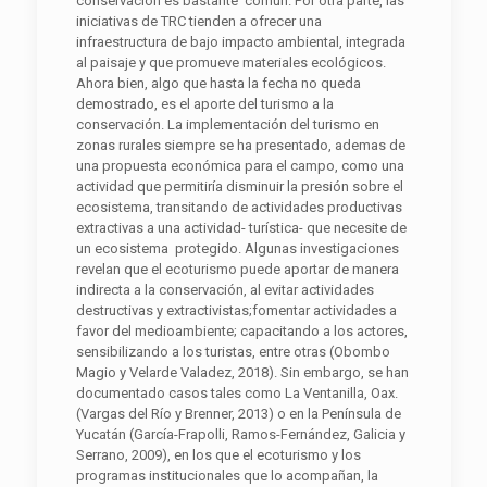
conservación es bastante común. Por otra parte, las
iniciativas de TRC tienden a ofrecer una
infraestructura de bajo impacto ambiental, integrada
al paisaje y que promueve materiales ecológicos.
Ahora bien, algo que hasta la fecha no queda
demostrado, es el aporte del turismo a la
conservación. La implementación del turismo en
zonas rurales siempre se ha presentado, ademas de
una propuesta económica para el campo, como una
actividad que permitiría disminuir la presión sobre el
ecosistema, transitando de actividades productivas
extractivas a una actividad- turística- que necesite de
un ecosistema protegido. Algunas investigaciones
revelan que el ecoturismo puede aportar de manera
indirecta a la conservación, al evitar actividades
destructivas y extractivistas;fomentar actividades a
favor del medioambiente; capacitando a los actores,
sensibilizando a los turistas, entre otras (Obombo
Magio y Velarde Valadez, 2018). Sin embargo, se han
documentado casos tales como La Ventanilla, Oax.
(Vargas del Río y Brenner, 2013) o en la Península de
Yucatán (García-Frapolli, Ramos-Fernández, Galicia y
Serrano, 2009), en los que el ecoturismo y los
programas institucionales que lo acompañan, la