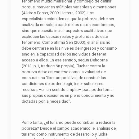
fenómeno multidimensional y complejo de definir
porque intervienen múltiples variables y dimensiones
(Alkire y Foster, 2009; Herrera, 2002). Los
especialistas coinciden en que la pobreza debe ser
analizada no solo a partir de los datos económicos,
sino que necesita incluir aspectos cualitativos que
expliquen las causas reales y profundas de este
fenómeno. Como afirma Sen (2000), el análisis no
debe centrarse en los niveles de ingresos y consumo
sino en la capacidad de los individuos de tener
acceso a ellos. En ese sentido, según Dehoorne
(2013, p.1, traducción propia), “luchar contra la
pobreza debe entenderse como la voluntad de
construir una ‘libertad positiva’, de construir las
condiciones de poder elegir, tener suficientes
recursos –en un sentido amplio– para poder tomar
sus propias decisiones en pleno conocimiento y no
dictadas por la necesidad”.
Por lo tanto, ¿el turismo puede contribuir a reducir la
pobreza? Desde el campo académico, el análisis del
turismo como instrumento de desarrollo y lucha