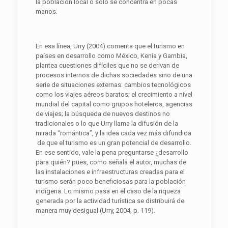
la población local o solo se concentra en pocas
manos.
En esa línea, Urry (2004) comenta que el turismo en
países en desarrollo como México, Kenia y Gambia,
plantea cuestiones difíciles que no se derivan de
procesos internos de dichas sociedades sino de una
serie de situaciones externas: cambios tecnológicos
como los viajes aéreos baratos; el crecimiento a nivel
mundial del capital como grupos hoteleros, agencias
de viajes; la búsqueda de nuevos destinos no
tradicionales o lo que Urry llama la difusión de la
mirada “romántica”, y la idea cada vez más difundida
de que el turismo es un gran potencial de desarrollo.
En ese sentido, vale la pena preguntarse ¿desarrollo
para quién? pues, como señala el autor, muchas de
las instalaciones e infraestructuras creadas para el
turismo serán poco beneficiosas para la población
indígena. Lo mismo pasa en el caso de la riqueza
generada por la actividad turística se distribuirá de
manera muy desigual (Urry, 2004, p. 119).