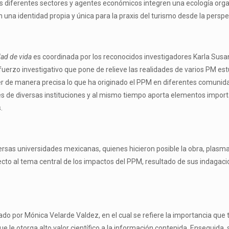
 diferentes sectores y agentes económicos integren una ecología organ
 una identidad propia y única para la praxis del turismo desde la perspec
dad de vida
es coordinada por los reconocidos investigadores Karla Su
erzo investigativo que pone de relieve las realidades de varios PM est
er de manera precisa lo que ha originado el PPM en diferentes comunid
s de diversas instituciones y al mismo tiempo aporta elementos importa
.
iversas universidades mexicanas, quienes hicieron posible la obra, plas
cto al tema central de los impactos del PPM, resultado de sus indagaci
do por Mónica Velarde Valdez, en el cual se refiere la importancia que ti
que le otorga alto valor científico a la información contenida. Enseguida