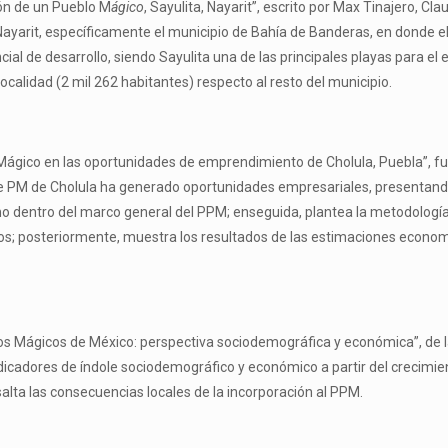
ión de un Pueblo M
ágico
, Sayulita, Nayarit”, escrito por Max Tinajero, Cl
 Nayarit, específicamente el municipio de Bahía de Banderas, en donde e
ial de desarrollo, siendo Sayulita una de las principales playas para el
calidad (2 mil 262 habitantes) respecto al resto del municipio.
 Mágico en las oportunidades de emprendimiento de Cholula, Puebla”, fue
e PM de Cholula ha generado oportunidades empresariales, presentand
smo dentro del marco general del PPM; enseguida, plantea la metodolog
os; posteriormente, muestra los resultados de las estimaciones econom
los Mágicos de México: perspectiva sociodemográfica y económica”, de las
ndicadores de índole sociodemográfico y económico a partir del crecimi
salta las consecuencias locales de la incorporación al PPM.