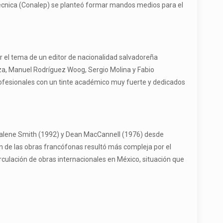
 Técnica (Conalep) se planteó formar mandos medios para el
 por el tema de un editor de nacionalidad salvadoreña
enza, Manuel Rodríguez Woog, Sergio Molina y Fabio
rofesionales con un tinte académico muy fuerte y dedicados
 Valene Smith (1992) y Dean MacCannell (1976) desde
ón de las obras francófonas resultó más compleja por el
irculación de obras internacionales en México, situación que