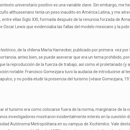
ntexto universitario positivo es una variable clave. Sin embargo, me he 
cuño althusseriano tenía un peso inaudito en América Latina, y me atrev
, entre ellas Siglo XXI, formada después de la renuncia forzada de Arnal
de Oscar Lewis que evidenciaba las fallas del modelo mexicano y la pob
histórico
, de la chilena Marta Harnecker, publicado por primera vez por 
rtancia; antes bien, se puede aseverar que era un tema prohibido, porq
 la reproducción de la fuerza de trabajo, así como el proletariado (y a
pción notable: Francisco Gomezjara tuvo la audacia de introducirse al t
apulco, y no podía eludir la presencia del turismo (véase Gomezjara, 19
iar el turismo era como colocarse fuera de la norma, marginarse de la c
unos investigadores mostraron incidentalmente interés en la cuestión d
rsidad Autónoma Metropolitana en su campus de Xochimilco. Vale destac