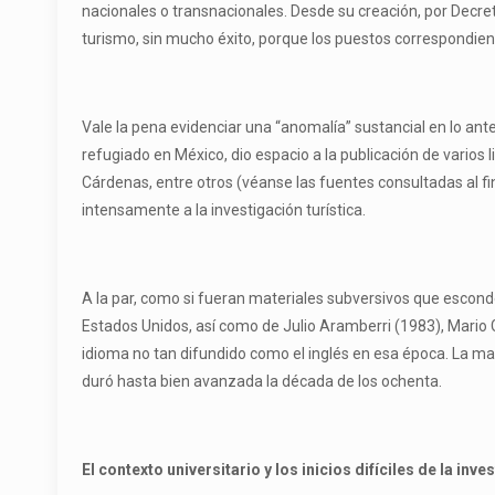
nacionales o transnacionales. Desde su creación, por Decre
turismo, sin mucho éxito, porque los puestos correspondie
Vale la pena evidenciar una “anomalía” sustancial en lo antes 
refugiado en México, dio espacio a la publicación de varios
Cárdenas, entre otros (véanse las fuentes consultadas al 
intensamente a la investigación turística.
A la par, como si fueran materiales subversivos que escon
Estados Unidos, así como de Julio Aramberri (1983), Mario 
idioma no tan difundido como el inglés en esa época. La may
duró hasta bien avanzada la década de los ochenta.
E
l contexto universitario y los inicios difíciles de
l
a inve