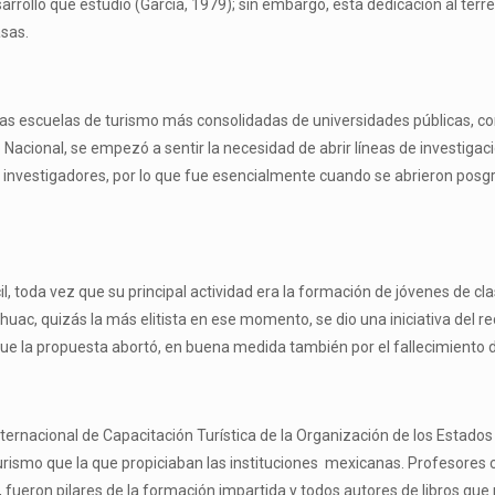
arrollo que estudió (García, 1979); sin embargo, esta dedicación al terr
asas.
 las escuelas de turismo más consolidadas de universidades públicas, co
Nacional, se empezó a sentir la necesidad de abrir líneas de investigaci
vestigadores, por lo que fue esencialmente cuando se abrieron posgrad
ícil, toda vez que su principal actividad era la formación de jóvenes 
uac, quizás la más elitista en ese momento, se dio una iniciativa del re
 que la propuesta abortó, en buena medida también por el fallecimiento 
nternacional de Capacitación Turística de la Organización de los Estad
turismo que la que propiciaban las instituciones mexicanas. Profesore
, fueron pilares de la formación impartida y todos autores de libros qu