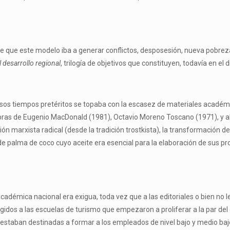
ente que este modelo iba a generar conflictos, desposesión, nueva pobrez
l
desar
r
ollo
regional
, trilogía de objetivos que constituyen, todavía en el 
n esos tiempos pretéritos se topaba con la escasez de materiales acad
obras de Eugenio MacDonald (1981), Octavio Moreno Toscano (1971), y a
n marxista radical (desde la tradición trostkista), la transformación de
 de palma de coco cuyo aceite era esencial para la elaboración de sus p
cadémica nacional era exigua, toda vez que a las editoriales o bien no l
igidos a las escuelas de turismo que empezaron a proliferar a la par del
ue estaban destinadas a formar a los empleados de nivel bajo y medio ba