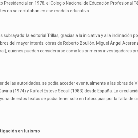
to Presidencial en 1978, el Colegio Nacional de Educación Profesional
ntes no se reclutaban en ese modelo educativo.
subrayado: la editorial Trillas, gracias a la iniciativa y a la inclinación
 libros del mayor interés: obras de Roberto Boullón, Miguel Ángel Acer
final), quienes pueden considerarse como los primeros investigadores p
der de las autoridades, se podía acceder eventualmente a las obras de
Gaviria (1974) y Rafael Esteve Secall (1983) desde España. La circulaci
oría de estos textos se podía tener solo en fotocopias por la falta de c
stigación en turismo