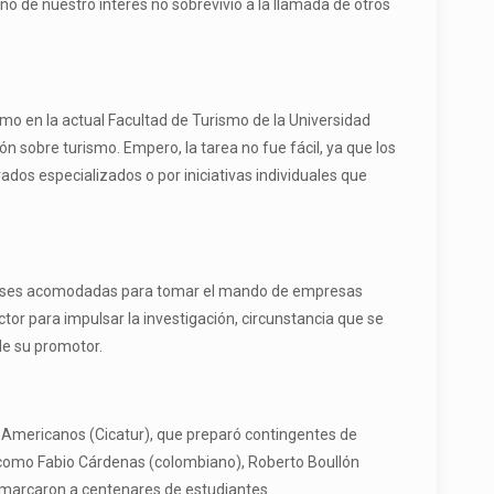
eno de nuestro interés no sobrevivió a la llamada de otros
mo en la actual Facultad de Turismo de la Universidad
ón sobre turismo. Empero, la tarea no fue fácil, ya que los
os especializados o por iniciativas individuales que
de clases acomodadas para tomar el mando de empresas
ctor para impulsar la investigación, circunstancia que se
de su promotor.
os Americanos (Cicatur), que preparó contingentes de
s como Fabio Cárdenas (colombiano), Roberto Boullón
e marcaron a centenares de estudiantes.