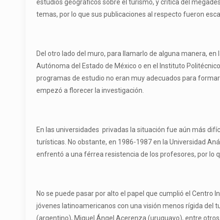
estudios geográficos sobre el turismo, y crítica del megades
temas, por lo que sus publicaciones al respecto fueron esc
Del otro lado del muro, para llamarlo de alguna manera, en
Autónoma del Estado de México o en el Instituto Politécnico 
programas de estudio no eran muy adecuados para formar in
empezó a florecer la investigación.
En las universidades privadas la situación fue aún más dif
turísticas. No obstante, en 1986-1987 en la Universidad Anáh
enfrentó a una férrea resistencia de los profesores, por lo
No se puede pasar por alto el papel que cumplió el Centro I
jóvenes latinoamericanos con una visión menos rígida del 
(argentino), Miguel Ángel Acerenza (uruguayo), entre otros