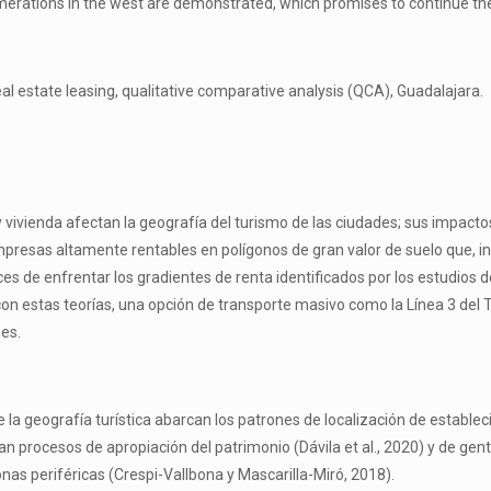
lomerations in the west are demonstrated, which promises to continue th
 estate leasing, qualitative comparative analysis (QCA), Guadalajara.
y vivienda afectan la geografía del turismo de las ciudades; sus impactos
resas altamente rentables en polígonos de gran valor de suelo que, incl
es de enfrentar los gradientes de renta identificados por los estudios 
con estas teorías, una opción de transporte masivo como la Línea 3 del 
nes.
la geografía turística abarcan los patrones de localización de establ
 procesos de apropiación del patrimonio (Dávila et al., 2020) y de gent
as periféricas (Crespi-Vallbona y Mascarilla-Miró, 2018).