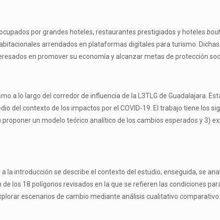
 ocupados por grandes hoteles, restaurantes prestigiados y hoteles
bou
abitacionales arrendados en plataformas digitales para turismo. Dichas 
teresados en promover su economía y alcanzar metas de protección soci
smo a lo largo del corredor de influencia de la L3TLG de Guadalajara. Es
del contexto de los impactos por el COVID-19. El trabajo tiene los sigui
) proponer un modelo teórico analítico de los cambios esperados y 3)
a la introducción se describe el contexto del estudio; enseguida, se anal
e los 18 polígonos revisados en la que se refieren las condiciones para
 explorar escenarios de cambio mediante análisis cualitativo comparativ