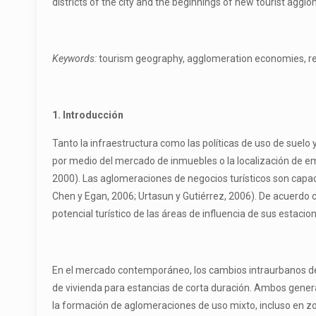
districts of the city and the beginnings of new tourist agg
Keywords:
tourism geography, agglomeration economies, real
1. Introducción
Tanto la infraestructura como las políticas de uso de suelo 
por medio del mercado de inmuebles o la localización de emp
2000). Las aglomeraciones de negocios turísticos son capac
Chen y Egan, 2006; Urtasun y Gutiérrez, 2006). De acuerdo 
potencial turístico de las áreas de influencia de sus estacio
En el mercado contemporáneo, los cambios intraurbanos de 
de vivienda para estancias de corta duración. Ambos generan
la formación de aglomeraciones de uso mixto, incluso en zon