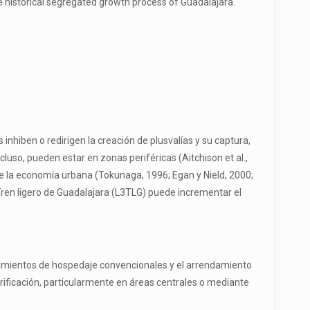
e historical segregated growth process of Guadalajara.
 inhiben o redirigen la creación de plusvalías y su captura,
uso, pueden estar en zonas periféricas (Aitchison et al.,
de la economía urbana (Tokunaga, 1996; Egan y Nield, 2000;
Tren ligero de Guadalajara (L3TLG) puede incrementar el
ecimientos de hospedaje convencionales y el arrendamiento
rificación, particularmente en áreas centrales o mediante