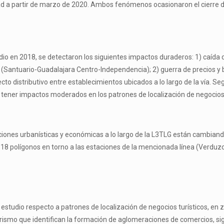
udad a partir de marzo de 2020. Ambos fenómenos ocasionaron el cierre 
dio en 2018, se detectaron los siguientes impactos duraderos: 1) caída 
 (Santuario-Guadalajara Centro-Independencia); 2) guerra de precios y 
ecto distributivo entre establecimientos ubicados a lo largo de la vía. Se
ía tener impactos moderados en los patrones de localización de negocios
ciones urbanísticas y económicas a lo largo de la L3TLG están cambiando.
a 18 polígonos en torno a las estaciones de la mencionada línea (Verduz
de estudio respecto a patrones de localización de negocios turísticos, e
urismo que identifican la formación de aglomeraciones de comercios, si