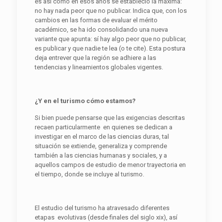
es así como en esos años se estableció la máxima:
no hay nada peor que no publicar. Indica que, con los
cambios en las formas de evaluar el mérito
académico, se ha ido consolidando una nueva
variante que apunta: sí hay algo peor que no publicar,
es publicar y que nadie te lea (o te cite). Esta postura
deja entrever que la región se adhiere a las
tendencias y lineamientos globales vigentes.
¿
Y en
e
l turismo cómo estamos?
Si bien puede pensarse que las exigencias descritas
recaen particularmente en quienes se dedican a
investigar en el marco de las ciencias duras, tal
situación se extiende, generaliza y comprende
también a las ciencias humanas y sociales, y a
aquellos campos de estudio de menor trayectoria en
el tiempo, donde se incluye al turismo.
El estudio del turismo ha atravesado diferentes
etapas evolutivas (desde finales del siglo xix), así