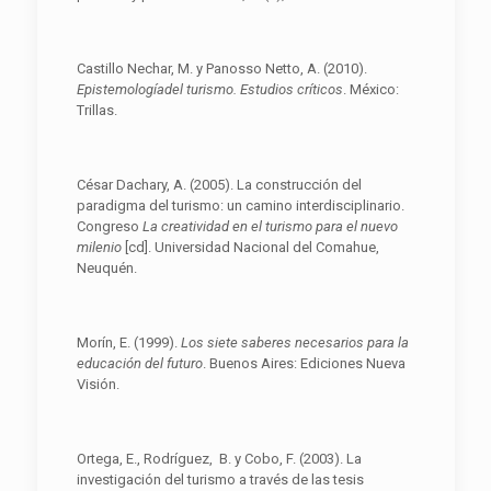
Castillo Nechar, M. y Panosso Netto, A. (2010).
Epis
t
emología
del turismo. Estudios
críticos
. México:
Trillas.
César Dachary, A. (2005). La construcción del
paradigma del turismo: un camino interdisciplinario.
Congreso
La creatividad en
el turismo para el nuevo
milenio
[cd]. Universidad Nacional del Comahue,
Neuquén.
Morín, E. (1999).
Los siete saberes necesarios para
la
educación del futuro
. Buenos Aires: Ediciones Nueva
Visión.
Ortega, E., Rodríguez, B. y Cobo, F. (2003). La
investigación del turismo a través de las tesis