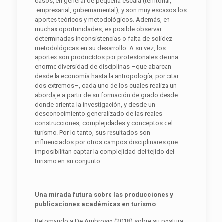
casos, en general de pequeña escala (territorial,
empresarial, gubernamental), y son muy escasos los
aportes teóricos y metodológicos. Además, en
muchas oportunidades, es posible observar
determinadas inconsistencias o falta de solidez
metodológicas en su desarrollo. A su vez, los
aportes son producidos por profesionales de una
enorme diversidad de disciplinas –que abarcan
desde la economía hasta la antropología, por citar
dos extremos–, cada uno de los cuales realiza un
abordaje a partir de su formación de grado desde
donde orienta la investigación, y desde un
desconocimiento generalizado de las reales
construcciones, complejidades y conceptos del
turismo. Por lo tanto, sus resultados son
influenciados por otros campos disciplinares que
imposibilitan captar la complejidad del tejido del
turismo en su conjunto.
Un
a mirada futura sobre las
producciones
y
publicaciones académicas en turismo
Retomando a De Ambrosio (2018) sobre su postura