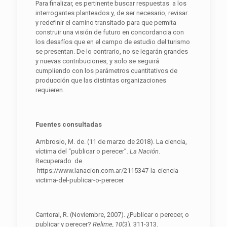
Para finalizar, es pertinente buscar respuestas a los
interrogantes planteados y, de ser necesario, revisar
y redefinir el camino transitado para que permita
construir una visión de futuro en concordancia con
los desafíos que en el campo de estudio del turismo
se presentan. De lo contrario, no se legarán grandes
y nuevas contribuciones, y solo se seguirá
cumpliendo con los parámetros cuantitativos de
producción que las distintas organizaciones
requieren.
F
uente
s consultadas
Ambrosio, M. de. (11 de marzo de 2018). La ciencia,
víctima del “publicar o perecer”.
La
N
ación
.
Recuperado de
https://www.lanacion.com.ar/2115347-la-ciencia-
victima-del-publicar-o-perecer
Cantoral, R. (Noviembre, 2007). ¿Publicar o perecer, o
publicar y perecer?
R
elime,
1
0
(3), 311-313.