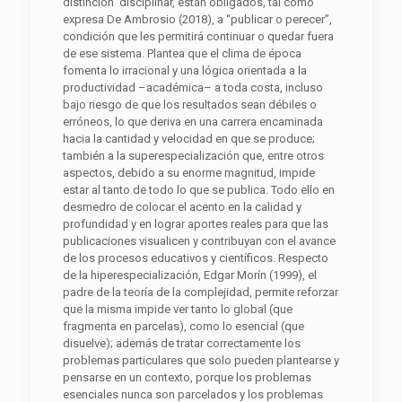
distinción disciplinar, están obligados, tal como
expresa De Ambrosio (2018), a “publicar o perecer”,
condición que les permitirá continuar o quedar fuera
de ese sistema. Plantea que el clima de época
fomenta lo irracional y una lógica orientada a la
productividad –académica– a toda costa, incluso
bajo riesgo de que los resultados sean débiles o
erróneos, lo que deriva en una carrera encaminada
hacia la cantidad y velocidad en que se produce;
también a la superespecialización que, entre otros
aspectos, debido a su enorme magnitud, impide
estar al tanto de todo lo que se publica. Todo ello en
desmedro de colocar el acento en la calidad y
profundidad y en lograr aportes reales para que las
publicaciones visualicen y contribuyan con el avance
de los procesos educativos y científicos. Respecto
de la hiperespecialización, Edgar Morín (1999), el
padre de la teoría de la complejidad, permite reforzar
que la misma impide ver tanto lo global (que
fragmenta en parcelas), como lo esencial (que
disuelve); además de tratar correctamente los
problemas particulares que solo pueden plantearse y
pensarse en un contexto, porque los problemas
esenciales nunca son parcelados y los problemas