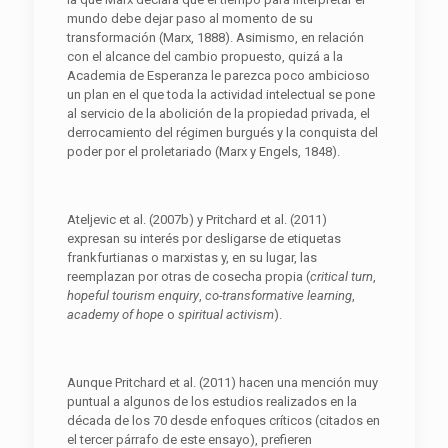
mundo debe dejar paso al momento de su
transformación (Marx, 1888). Asimismo, en relación
con el alcance del cambio propuesto, quizá a la
Academia de Esperanza le parezca poco ambicioso
un plan en el que toda la actividad intelectual se pone
al servicio de la abolición de la propiedad privada, el
derrocamiento del régimen burgués y la conquista del
poder por el proletariado (Marx y Engels, 1848).
Ateljevic et al. (2007b) y Pritchard et al. (2011)
expresan su interés por desligarse de etiquetas
frankfurtianas o marxistas y, en su lugar, las
reemplazan por otras de cosecha propia (
critical turn
,
hopeful tourism enquiry
,
co-transformative learning
,
academy of hope
o
spiritual activism
).
Aunque Pritchard et al. (2011) hacen una mención muy
puntual a algunos de los estudios realizados en la
década de los 70 desde enfoques críticos (citados en
el tercer párrafo de este ensayo), prefieren