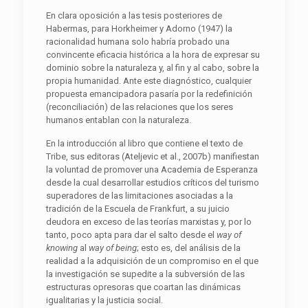
En clara oposición a las tesis posteriores de
Habermas, para Horkheimer y Adorno (1947) la
racionalidad humana solo habría probado una
convincente eficacia histórica a la hora de expresar su
dominio sobre la naturaleza y, al fin y al cabo, sobre la
propia humanidad. Ante este diagnóstico, cualquier
propuesta emancipadora pasaría por la redefinición
(reconciliación) de las relaciones que los seres
humanos entablan con la naturaleza.
En la introducción al libro que contiene el texto de
Tribe, sus editoras (Ateljevic et al., 2007b) manifiestan
la voluntad de promover una Academia de Esperanza
desde la cual desarrollar estudios críticos del turismo
superadores de las limitaciones asociadas a la
tradición de la Escuela de Frankfurt, a su juicio
deudora en exceso de las teorías marxistas y, por lo
tanto, poco apta para dar el salto desde el
way of
knowing
al
way of being
; esto es, del análisis de la
realidad a la adquisición de un compromiso en el que
la investigación se supedite a la subversión de las
estructuras opresoras que coartan las dinámicas
igualitarias y la justicia social.