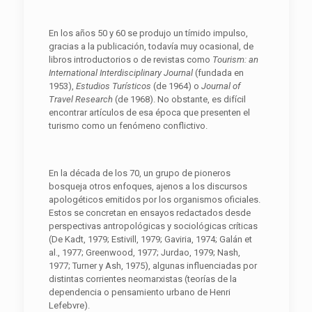
En los años 50 y 60 se produjo un tímido impulso,
gracias a la publicación, todavía muy ocasional, de
libros introductorios o de revistas como
Tourism: an
International Interdisciplinary Journal
(fundada en
1953),
Estudios Turísticos
(de 1964) o
Journal of
Travel Research
(de 1968). No obstante, es difícil
encontrar artículos de esa época que presenten el
turismo como un fenómeno conflictivo.
En la década de los 70, un grupo de pioneros
bosqueja otros enfoques, ajenos a los discursos
apologéticos emitidos por los organismos oficiales.
Estos se concretan en ensayos redactados desde
perspectivas antropológicas y sociológicas críticas
(De Kadt, 1979; Estivill, 1979; Gaviria, 1974; Galán et
al., 1977; Greenwood, 1977; Jurdao, 1979; Nash,
1977; Turner y Ash, 1975), algunas influenciadas por
distintas corrientes neomarxistas (teorías de la
dependencia o pensamiento urbano de Henri
Lefebvre).