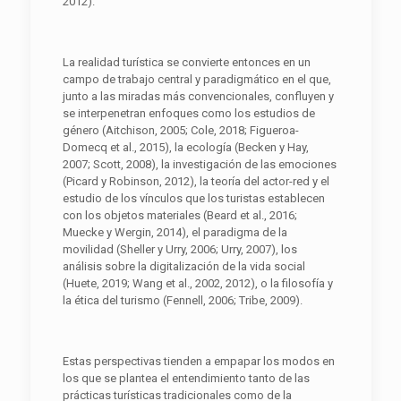
2012).
La realidad turística se convierte entonces en un
campo de trabajo central y paradigmático en el que,
junto a las miradas más convencionales, confluyen y
se interpenetran enfoques como los estudios de
género (Aitchison, 2005; Cole, 2018; Figueroa-
Domecq et al., 2015), la ecología (Becken y Hay,
2007; Scott, 2008), la investigación de las emociones
(Picard y Robinson, 2012), la teoría del actor-red y el
estudio de los vínculos que los turistas establecen
con los objetos materiales (Beard et al., 2016;
Muecke y Wergin, 2014), el paradigma de la
movilidad (Sheller y Urry, 2006; Urry, 2007), los
análisis sobre la digitalización de la vida social
(Huete, 2019; Wang et al., 2002, 2012), o la filosofía y
la ética del turismo (Fennell, 2006; Tribe, 2009).
Estas perspectivas tienden a empapar los modos en
los que se plantea el entendimiento tanto de las
prácticas turísticas tradicionales como de la