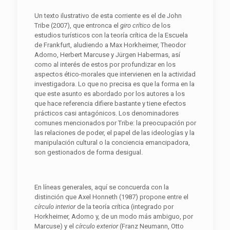
Un texto ilustrativo de esta corriente es el de John
Tribe (2007), que entronca el
giro crítico
de los
estudios turísticos con la teoría crítica de la Escuela
de Frankfurt, aludiendo a Max Horkheimer, Theodor
Adorno, Herbert Marcuse y Jürgen Habermas, así
como al interés de estos por profundizar en los
aspectos ético-morales que intervienen en la actividad
investigadora. Lo que no precisa es que la forma en la
que este asunto es abordado por los autores a los
que hace referencia difiere bastante y tiene efectos
prácticos casi antagónicos. Los denominadores
comunes mencionados por Tribe: la preocupación por
las relaciones de poder, el papel de las ideologías y la
manipulación cultural o la conciencia emancipadora,
son gestionados de forma desigual.
En líneas generales, aquí se concuerda con la
distinción que Axel Honneth (1987) propone entre el
círculo interior
de la teoría crítica (integrado por
Horkheimer, Adorno y, de un modo más ambiguo, por
Marcuse) y el
círculo exterior
(Franz Neumann, Otto