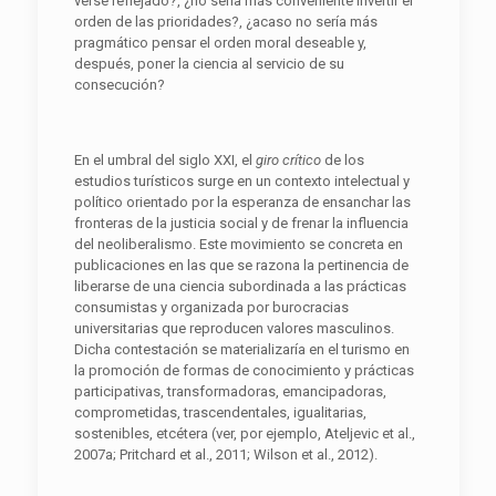
verse reflejado?, ¿no sería más conveniente invertir el
orden de las prioridades?, ¿acaso no sería más
pragmático pensar el orden moral deseable y,
después, poner la ciencia al servicio de su
consecución?
En el umbral del siglo XXI, el
giro crítico
de los
estudios turísticos surge en un contexto intelectual y
político orientado por la esperanza de ensanchar las
fronteras de la justicia social y de frenar la influencia
del neoliberalismo. Este movimiento se concreta en
publicaciones en las que se razona la pertinencia de
liberarse de una ciencia subordinada a las prácticas
consumistas y organizada por burocracias
universitarias que reproducen valores masculinos.
Dicha contestación se materializaría en el turismo en
la promoción de formas de conocimiento y prácticas
participativas, transformadoras, emancipadoras,
comprometidas, trascendentales, igualitarias,
sostenibles, etcétera (ver, por ejemplo, Ateljevic et al.,
2007a; Pritchard et al., 2011; Wilson et al., 2012).