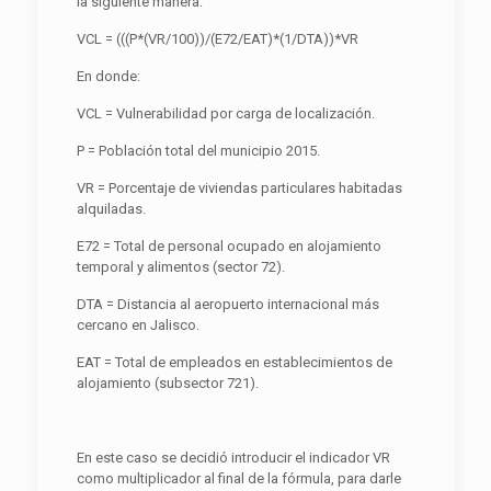
la siguiente manera:
VCL = (((P*(VR/100))/(E72/EAT)*(1/DTA))*VR
En donde:
VCL = Vulnerabilidad por carga de localización.
P = Población total del municipio 2015.
VR = Porcentaje de viviendas particulares habitadas
alquiladas.
E72 = Total de personal ocupado en alojamiento
temporal y alimentos (sector 72).
DTA = Distancia al aeropuerto internacional más
cercano en Jalisco.
EAT = Total de empleados en establecimientos de
alojamiento (subsector 721).
En este caso se decidió introducir el indicador VR
como multiplicador al final de la fórmula, para darle