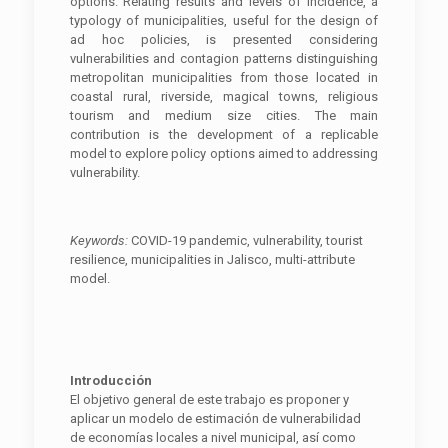
options. Relating results and levels of incidence, a
typology of municipalities, useful for the design of
ad hoc policies, is presented considering
vulnerabilities and contagion patterns distinguishing
metropolitan municipalities from those located in
coastal rural, riverside, magical towns, religious
tourism and medium size cities. The main
contribution is the development of a replicable
model to explore policy options aimed to addressing
vulnerability.
Keywords:
COVID-19 pandemic, vulnerability, tourist
resilience, municipalities in Jalisco, multi-attribute
model.
Introducción
El objetivo general de este trabajo es proponer y
aplicar un modelo de estimación de vulnerabilidad
de economías locales a nivel municipal, así como