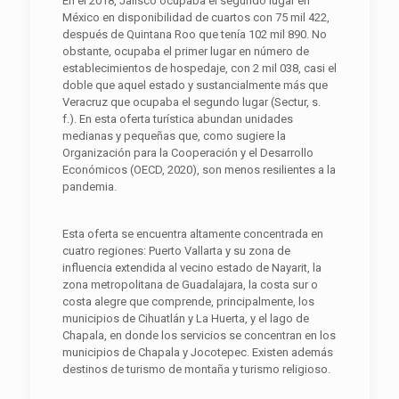
En el 2018, Jalisco ocupaba el segundo lugar en
México en disponibilidad de cuartos con 75 mil 422,
después de Quintana Roo que tenía 102 mil 890. No
obstante, ocupaba el primer lugar en número de
establecimientos de hospedaje, con 2 mil 038, casi el
doble que aquel estado y sustancialmente más que
Veracruz que ocupaba el segundo lugar (Sectur, s.
f.). En esta oferta turística abundan unidades
medianas y pequeñas que, como sugiere la
Organización para la Cooperación y el Desarrollo
Económicos (OECD, 2020), son menos resilientes a la
pandemia.
Esta oferta se encuentra altamente concentrada en
cuatro regiones: Puerto Vallarta y su zona de
influencia extendida al vecino estado de Nayarit, la
zona metropolitana de Guadalajara, la costa sur o
costa alegre que comprende, principalmente, los
municipios de Cihuatlán y La Huerta, y el lago de
Chapala, en donde los servicios se concentran en los
municipios de Chapala y Jocotepec. Existen además
destinos de turismo de montaña y turismo religioso.