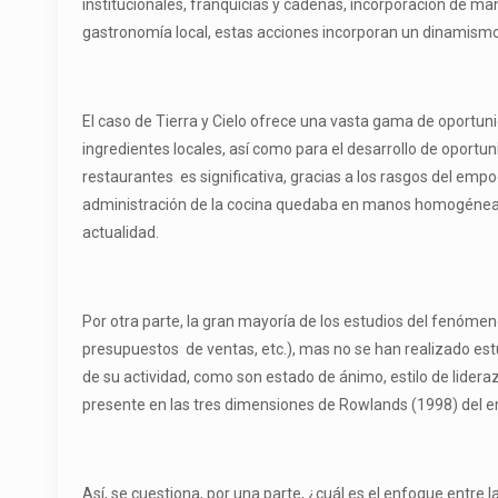
institucionales, franquicias y cadenas, incorporación de ma
gastronomía local, estas acciones incorporan un dinamismo
El caso de Tierra y Cielo ofrece una vasta gama de oportun
ingredientes locales, así como para el desarrollo de oport
restaurantes es significativa, gracias a los rasgos del emp
administración de la cocina quedaba en manos homogéneas. S
actualidad.
Por otra parte, la gran mayoría de los estudios del fenómen
presupuestos de ventas, etc.), mas no se han realizado estud
de su actividad, como son estado de ánimo, estilo de lideraz
presente en las tres dimensiones de Rowlands (1998) del e
Así, se cuestiona, por una parte, ¿cuál es el enfoque entre