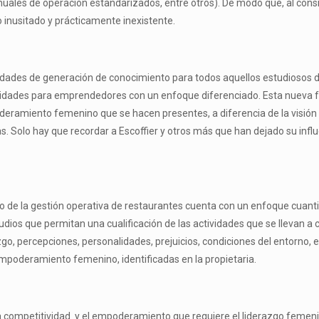
nuales de operación estandarizados, entre otros). De modo que, al consi
 inusitado y prácticamente inexistente.
idades de generación de conocimiento para todos aquellos estudiosos d
unidades para emprendedores con un enfoque diferenciado. Esta nueva f
oderamiento femenino que se hacen presentes, a diferencia de la visión 
olo hay que recordar a Escoffier y otros más que han dejado su influe
o de la gestión operativa de restaurantes cuenta con un enfoque cuantit
ios que permitan una cualificación de las actividades que se llevan a c
go, percepciones, personalidades, prejuicios, condiciones del entorno, 
mpoderamiento femenino, identificadas en la propietaria.
 la competitividad y el empoderamiento que requiere el liderazgo femenin