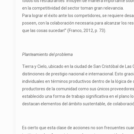
todos los restaurantes influyen de manera importante sobre
en la competitividad del sector toman gran relevancia.
Para lograr el éxito ante los competidores, se requiere de
poseen, con la colaboración necesaria para alcanzar los re
que las cosas sucedan’” (Franco, 2012, p. 73).
Planteamiento del problema
Tierra y Cielo, ubicado en la ciudad de San Cristóbal de La
distinciones de prestigio nacional e internacional. Esto gra
individuales en términos productivos dentro de la lógica de
productores de la comunidad como sus únicos proveedores, 
establecido una forma de trabajo significativa en el plano lo
destacan elementos del ámbito sustentable, de colaboració
Es cierto que esta clase de acciones no son frecuentes cua