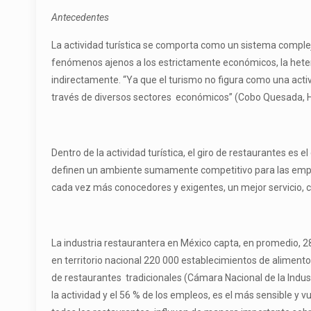
Antecedentes
La actividad turística se comporta como un sistema complej
fenómenos ajenos a los estrictamente económicos, la hetero
indirectamente. “Ya que el turismo no figura como una activ
través de diversos sectores económicos” (Cobo Quesada, He
Dentro de la actividad turística, el giro de restaurantes e
definen un ambiente sumamente competitivo para las empresas
cada vez más conocedores y exigentes, un mejor servicio, cal
La industria restaurantera en México capta, en promedio, 28 
en territorio nacional 220 000 establecimientos de alimentos
de restaurantes tradicionales (Cámara Nacional de la Indu
la actividad y el 56 % de los empleos, es el más sensible y