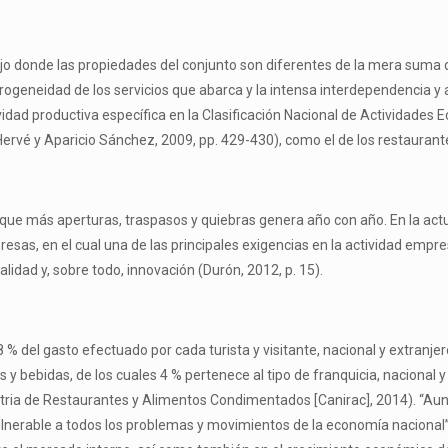
o donde las propiedades del conjunto son diferentes de la mera suma de 
geneidad de los servicios que abarca y la intensa interdependencia y a
idad productiva específica en la Clasificación Nacional de Actividades 
rvé y Aparicio Sánchez, 2009, pp. 429-430), como el de los restaurant
s el que más aperturas, traspasos y quiebras genera año con año. En la a
, en el cual una de las principales exigencias en la actividad empresari
idad y, sobre todo, innovación (Durón, 2012, p. 15).
% del gasto efectuado por cada turista y visitante, nacional y extranjero
 y bebidas, de los cuales 4 % pertenece al tipo de franquicia, nacional 
stria de Restaurantes y Alimentos Condimentados [Canirac], 2014). “Au
 vulnerable a todos los problemas y movimientos de la economía nacional”