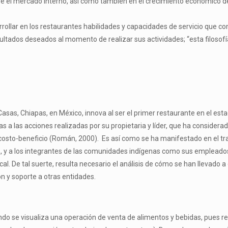
 el mercado interno, así como también en el crecimiento económico de M
sarrollar en los restaurantes habilidades y capacidades de servicio que
sultados deseados al momento de realizar sus actividades; “esta filosof
s Casas, Chiapas, en México, innova al ser el primer restaurante en el e
cias a las acciones realizadas por su propietaria y líder, que ha consid
 costo-beneficio (Román, 2000). Es así como se ha manifestado en el tra
y a los integrantes de las comunidades indígenas como sus empleados. 
cal. De tal suerte, resulta necesario el análisis de cómo se han llevado a
n y soporte a otras entidades.
ndo se visualiza una operación de venta de alimentos y bebidas, pues 