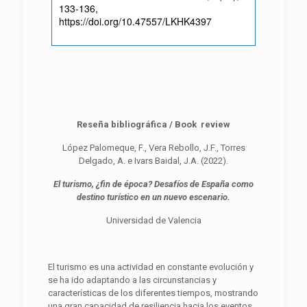
133-136,
https://doi.org/10.47557/LKHK4397
Reseña bibliográfica / Book review
López Palomeque, F., Vera Rebollo, J.F., Torres
Delgado, A. e Ivars Baidal, J.A. (2022).
El turismo, ¿fin de época? Desafíos de España como
destino turístico en un nuevo escenario.
Universidad de Valencia
El turismo es una actividad en constante evolución y
se ha ido adaptando a las circunstancias y
características de los diferentes tiempos, mostrando
una gran capacidad de resiliencia hacia los eventos