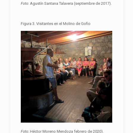
F
o
t
o
: Agustín Santana Talavera (septiembre de 2017).
Figura 3. Visitantes en el Molino de Gofio
F
o
t
o
: Héctor Moreno Mendoza febrero de 2020).