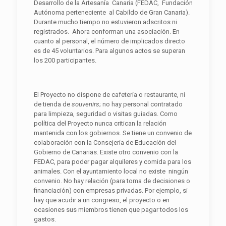
Desarrollo de la Artesanía Canaria (FEDAC, Fundación
Autónoma perteneciente al Cabildo de Gran Canaria).
Durante mucho tiempo no estuvieron adscritos ni
registrados. Ahora conforman una asociación. En
cuanto al personal, el número de implicados directo
es de 45 voluntarios. Para algunos actos se superan
los 200 participantes.
El Proyecto no dispone de cafetería o restaurante, ni
de tienda de
souv
enir
s
; no hay personal contratado
para limpieza, seguridad o visitas guiadas. Como
política del Proyecto nunca critican la relación
mantenida con los gobiernos. Se tiene un convenio de
colaboración con la Consejería de Educación del
Gobierno de Canarias. Existe otro convenio con la
FEDAC, para poder pagar alquileres y comida para los
animales. Con el ayuntamiento local no existe ningún
convenio. No hay relación (para toma de decisiones o
financiación) con empresas privadas. Por ejemplo, si
hay que acudir a un congreso, el proyecto o en
ocasiones sus miembros tienen que pagar todos los
gastos.