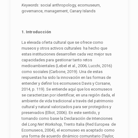
K
e
y
w
ords
:
social anthropology, ecomuseum,
governance, management, Canary Islands
1. Introducción
La elevada oferta cultural que se ofrece como
museos y otros activos culturales ha hecho que
estas instituciones desarrollen cada vez mejor sus
capacidades para gestionar tanto retos
medioambientales (Lebel et al., 2006; Lucchi, 2016)
como sociales (Carbone, 2019). Una de estas
respuestas ha sido la innovación en las formas de
entender y definir los ecomuseos Davis y Corsane,
2014, p. 119). Se entiende aquí que los ecomuseos
se caracterizan por identificar, en una región dada, el
ambiente de vida tradicional a través del patrimonio
cultural y natural valorizados para ser protegidos y
preservados (Elliot, 2006). En este sentido, y
tomando como base la Declaración de Intenciones
del
Long Net
W
ork
shop
, Trento Italia (Red Europea de
Ecomuseos, 2004), el ecomuseo es aceptado como
una forma de acuerdo dinámico comunitario (Taylor,