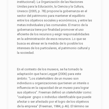
institucional). La Organización de las Naciones
Unidas para la Educación, la Ciencia y la Cultura,
Unesco (2005, p. 78) propone la gobernanza en el
sector del patrimonio para mantener el equilibrio
entre los objetivos sociales y económicos, y entre las
metas individuales y las comunales. El marco de la
gobernanza tiene por finalidad promover el uso
eficiente de los recursos y exigir responsabilidades
en la administración de esos recursos. Lo que se
busca es alinear en la medida de lo posible los
intereses de los particulares, el patrimonio cultural y
la sociedad.
En el contexto de los museos, se ha tomado la
adaptación que hace Legget (2006) para este
ámbito: “Los
s
t
akeholders
de un museo son
individuos u organizaciones que tienen un interés o
influencia en la capacidad de un museo para lograr
sus objetivos”. Freeman definió un
s
t
akeholder
como:
“cualquier grupo o individuo identificable que puede
afectar o ser afectado por el logro de los objetivos
de la empresa” (Freeman, 1984, p.46). El término se