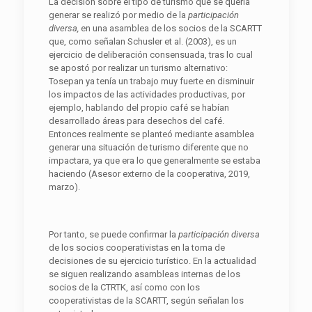
La decisión sobre el tipo de turismo que se quería
generar se realizó por medio de la
participación
diversa,
en una asamblea de los socios de la SCARTT
que, como señalan Schusler et al. (2003), es un
ejercicio de deliberación consensuada, tras lo cual
se apostó por realizar un turismo alternativo:
Tosepan ya tenía un trabajo muy fuerte en disminuir
los impactos de las actividades productivas, por
ejemplo, hablando del propio café se habían
desarrollado áreas para desechos del café.
Entonces realmente se planteó mediante asamblea
generar una situación de turismo diferente que no
impactara, ya que era lo que generalmente se estaba
haciendo (Asesor externo de la cooperativa, 2019,
marzo).
Por tanto, se puede confirmar la
participación diversa
de los socios cooperativistas en la toma de
decisiones de su ejercicio turístico. En la actualidad
se siguen realizando asambleas internas de los
socios de la CTRTK, así como con los
cooperativistas de la SCARTT, según señalan los