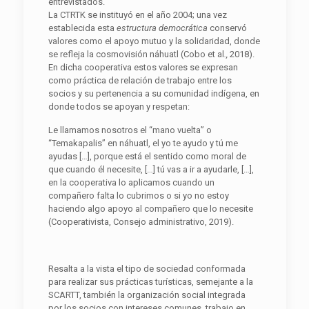
entrevistados.
La CTRTK se instituyó en el año 2004; una vez
establecida esta
estructura demo
crática
conservó
valores como el apoyo mutuo y la solidaridad, donde
se refleja la cosmovisión náhuatl (Cobo et al
.,
2018).
En dicha cooperativa estos valores se expresan
como práctica de relación de trabajo entre los
socios y su pertenencia a su comunidad indígena, en
donde todos se apoyan y respetan:
Le llamamos nosotros el “mano vuelta” o
“Temakapalis” en náhuatl, el yo te ayudo y tú me
ayudas […], porque está el sentido como moral de
que cuando él necesite, […] tú vas a ir a ayudarle, […],
en la cooperativa lo aplicamos cuando un
compañero falta lo cubrimos o si yo no estoy
haciendo algo apoyo al compañero que lo necesite
(Cooperativista, Consejo administrativo, 2019).
Resalta a la vista el tipo de sociedad conformada
para realizar sus prácticas turísticas, semejante a la
SCARTT, también la organización social integrada
por los socios con intereses comunes, trabajo en