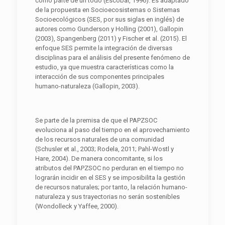
como parte de un todo (Escobar, 1996). Es adaptado
de la propuesta en Socioecosistemas o Sistemas
Socioecológicos (SES, por sus siglas en inglés) de
autores como Gunderson y Holling (2001), Gallopin
(2003), Spangenberg (2011) y Fischer et al. (2015). El
enfoque SES permite la integración de diversas
disciplinas para el análisis del presente fenómeno de
estudio, ya que muestra características como la
interacción de sus componentes principales
humano-naturaleza (Gallopin, 2003).
Se parte de la premisa de que el PAPZSOC
evoluciona al paso del tiempo en el aprovechamiento
de los recursos naturales de una comunidad
(Schusler et al., 2003; Rodela, 2011; Pahl-Wostl y
Hare, 2004). De manera concomitante, si los
atributos del PAPZSOC no perduran en el tiempo no
lograrán incidir en el SES y se imposibilita la gestión
de recursos naturales; por tanto, la relación humano-
naturaleza y sus trayectorias no serán sostenibles
(Wondolleck y Yaffee, 2000).