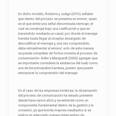
En dicho modelo, Robbins y Judge (2013) señalan
que dentro del proceso se presenta un
emisor
, quien
es el que emite una señal denominada
mensaje
, el
cual se construye bajo una
c
odificación
y que es
transmitido mediante
un canal
, por donde el mensaje
transita hasta llegar al
receptor,
encargado de
descodificar
el mensaje y, una vez comprendido,
debe
retroalimentar
al emisor; solo de esta manera
se puede completar de forma correcta el proceso de
comunicación. Adler y Marquardt (2005) agregan que
es importante considerar la existencia del
ruido
como
una de las principales barreras, puesto que puede
entorpecer la comprensión del mensaje.
En el caso de las empresas turísticas, la observación
del proceso de comunicación ha estado presente
desde hace varios años y se entiende como un
componente fundamental dentro de la gestión y la
conexión, ya que brinda mejores resultados si se
realiza un adecuado manejo/intercambio de