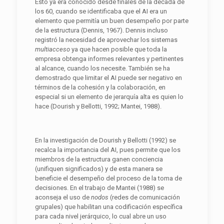
Esto ya era conocido desde finales de la década de
los 60, cuando se identificaba que el AI era un
elemento que permitía un buen desempeño por parte
de la estructura (Dennis, 1967). Dennis incluso
registró la necesidad de aprovechar los sistemas
multiacceso
ya que hacen posible que toda la
empresa obtenga informes relevantes y pertinentes
al alcance, cuando los necesite. También se ha
demostrado que limitar el AI puede ser negativo en
términos de la cohesión y la colaboración, en
especial si un elemento de jerarquía alta es quien lo
hace (Dourish y Bellotti, 1992; Mantei, 1988).
En la investigación de Dourish y Bellotti (1992) se
recalca la importancia del AI, pues permite que los
miembros de la estructura ganen conciencia
(unifiquen significados) y de esta manera se
beneficie el desempeño del proceso de la toma de
decisiones. En el trabajo de Mantei (1988) se
aconseja el uso de
nodos
(redes de comunicación
grupales) que habilitan una codificación específica
para cada nivel jerárquico, lo cual abre un uso