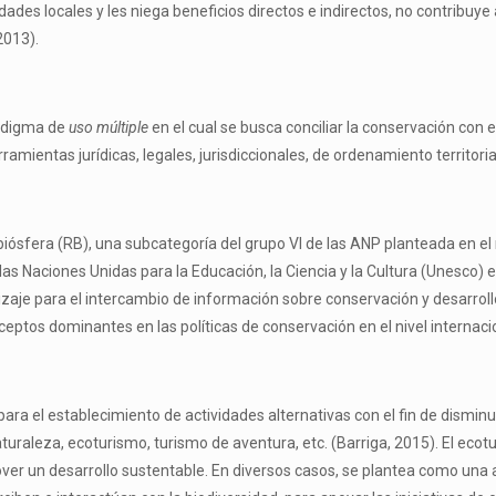
des locales y les niega beneficios directos e indirectos, no contribuye a
2013).
radigma de
uso múltiple
en el cual se busca conciliar la conservación con 
amientas jurídicas, legales, jurisdiccionales, de ordenamiento territoria
 biósfera (RB), una subcategoría del grupo VI de las ANP planteada en 
 Naciones Unidas para la Educación, la Ciencia y la Cultura (Unesco) 
je para el intercambio de información sobre conservación y desarrollo
ceptos dominantes en las políticas de conservación en el nivel internaci
 para el establecimiento de actividades alternativas con el fin de dismin
naturaleza, ecoturismo, turismo de aventura, etc. (Barriga, 2015). El e
mover un desarrollo sustentable. En diversos casos, se plantea como u