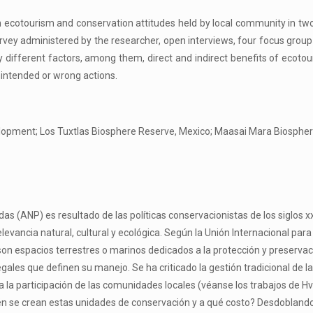
n ecotourism and conservation attitudes held by local community in tw
vey administered by the researcher, open interviews, four focus group d
 different factors, among them, direct and indirect benefits of ecotour
nintended or wrong actions.
lopment; Los Tuxtlas Biosphere Reserve, Mexico; Maasai Mara Biospher
s (ANP) es resultado de las políticas conservacionistas de los siglos xx
evancia natural, cultural y ecológica. Según la Unión Internacional par
son espacios terrestres o marinos dedicados a la protección y preservació
gales que definen su manejo. Se ha criticado la gestión tradicional de l
ta la participación de las comunidades locales (véanse los trabajos de H
n se crean estas unidades de conservación y a qué costo? Desdoblando 