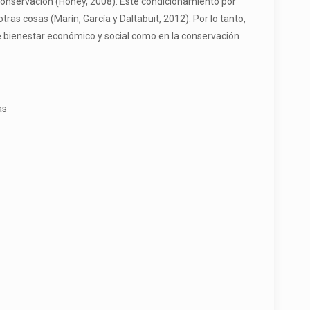
 conservación (Honey, 2008). Este condicionamiento por
as cosas (Marín, García y Daltabuit, 2012). Por lo tanto,
de bienestar económico y social como en la conservación
as