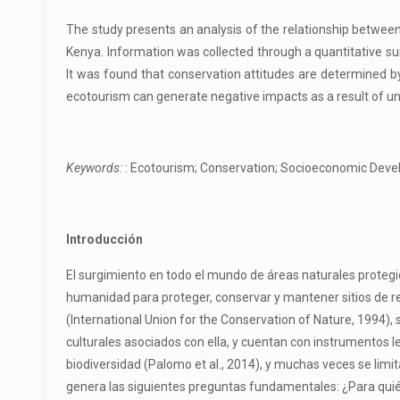
The study presents an analysis of the relationship betwee
Kenya. Information was collected through a quantitative sur
It was found that conservation attitudes are determined by
ecotourism can generate negative impacts as a result of u
Keywords:
: Ecotourism; Conservation; Socioeconomic Deve
Introducción
El surgimiento en todo el mundo de áreas naturales protegida
humanidad para proteger, conservar y mantener sitios de rel
(International Union for the Conservation of Nature, 1994), 
culturales asociados con ella, y cuentan con instrumentos le
biodiversidad (Palomo et al., 2014), y muchas veces se limi
genera las siguientes preguntas fundamentales: ¿Para quié