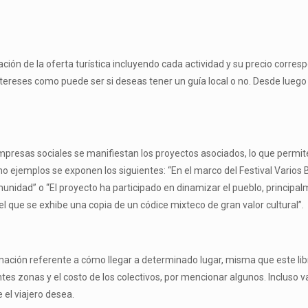
ión de la oferta turística incluyendo cada actividad y su precio corresp
tereses como puede ser si deseas tener un guía local o no. Desde luego l
presas sociales se manifiestan los proyectos asociados, lo que permit
como ejemplos se exponen los siguientes: “En el marco del Festival Varios
nidad” o “El proyecto ha participado en dinamizar el pueblo, principalme
el que se exhibe una copia de un códice mixteco de gran valor cultural”.
rmación referente a cómo llegar a determinado lugar, misma que este l
entes zonas y el costo de los colectivos, por mencionar algunos. Incluso
el viajero desea.