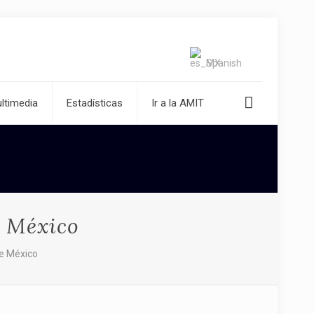
Spanish
ltimedia
Estadísticas
Ir a la AMIT
e México
de México