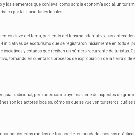
 y los elementos que conlleva, como son: la economía social, un turism
rística por las sociedades locales.
nentes clave del tema, partiendo del turismo alternativo, sus antecede
4 iniciativas de ecoturismo que se registraron inicialmente en todo el pa
niciativas y estados que reciben un número recurrente de turistas. Cab
nativo, tomando en cuenta los procesos de expropiación de la tierra o d
 guía tradicional, pero además incluye una serie de aspectos de gran in
uiénes son los actores locales, cómo es que se vuelven turisteros, cuále
legar por distintos medios de transporte, en brindarle consejos práctico