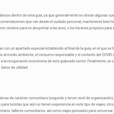
aliosos dentro de esta guía, ya que generalmente se obvian algunas cue
recomendaciones que van desde el cuidado personal, mantenerse bien hidr
mo vestirse para no ahuyentar a las aves, o los horarios propicios para 
con un apartado especial establecido al final de la guía, en el que se 
o al medio ambiente, el consumo responsable y el contexto del COVID que
ir a la recuperación económica de este golpeado sector. Finalmente, s
 datos de utilidad.
ras de carácter comunitario (segundo y tercer nivel de organización), c
s para turistas que aún no tienen experiencia en este tipo de viajes, ot
itario, talleres comunitarios, así como viajes pensados para conversar, 