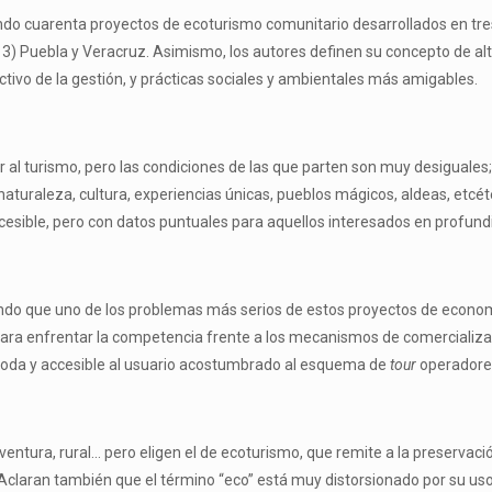
allando cuarenta proyectos de ecoturismo comunitario desarrollados en tr
 3) Puebla y Veracruz. Asimismo, los autores definen su concepto de alte
lectivo de la gestión, y prácticas sociales y ambientales más amigables.
r al turismo, pero las condiciones de las que parten son muy desiguales
naturaleza, cultura, experiencias únicas, pueblos mágicos, aldeas, etcéter
cesible, pero con datos puntuales para aquellos interesados en profundiz
o que uno de los problemas más serios de estos proyectos de economía 
a enfrentar la competencia frente a los mecanismos de comercializació
moda y accesible al usuario acostumbrado al esquema de
tour
operadores
ntura, rural… pero eligen el de ecoturismo, que remite a la preservaci
 Aclaran también que el término “eco” está muy distorsionado por su u