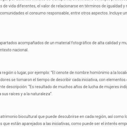
os de vida diferentes, el valor de relacionarse en términos de igualdad y
tas comunidades el consumo responsable, entre otros aspectos. Incluye u
apartados acompañados de un material fotográfico de alta calidad y muy 
ntexto nacional.
 región o lugar, por ejemplo: “El cenote de nombre homónimo a la locali
radores se tomaron el tiempo de describir cada iniciativa, con elementos
nte descripción: “Es resultado de muchos años de lucha de mujeres in
 sus raíces y a la naturaleza”.
 patrimonio biocultural que puede descubrirse en cada región, así como 
que están aparejados a las iniciativas, como puede ser el interés empr